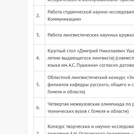
Работа студенческой научно-исследовате
2.
Коммуникация»
3.
Работа лингвистических научных кружк
Круглый стол «Дмитрий Николаевич Уша
4.
летию выдающегося лингвиста) (совмест
языка им. А.С. Пушкина» согласно догово
Областной лингвистический конкурс «Зн
5.
филиалов кафедры русского, общего и с
Гомеля и области)
Четвертая межвузовская олимпиада по ру
6.
технических вузов г. Гомеля и области)
Конкурс творческих и научно-исследова
7.
рождения А.Н. Островского (аудитория 