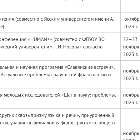
ения (совместно с Ясским университетом имени А.
октябр
е)
2023 г.
онференция «HUMAN+» (совместно с ФГБОУ ВО
22–23
еский университет им. Г. И. Носова» согласно
ноября
2023 г.
льная и научная программа «Славянские встречи».
ноябрь
Актуальные проблемы славянской фразеологии и
2023 г.
 молодых исследователей «Шаг в науку: проблемы,
ноябрь
2023 г.
 других сквозь призму языка и речи», приуроченный
денты, учащиеся филиалов кафедры русского, общего
ноябрь