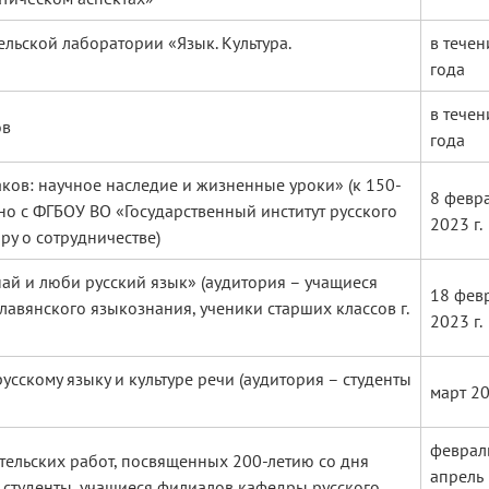
льской лаборатории «Язык. Культура.
в течен
года
в течен
ов
года
ков: научное наследие и жизненные уроки» (к 150-
8 февр
но с ФГБОУ ВО «Государственный институт русского
2023 г.
ру о сотрудничестве)
ай и люби русский язык» (аудитория – учащиеся
18 фев
лавянского языкознания, ученики старших классов г.
2023 г.
сскому языку и культуре речи (аудитория – студенты
март 20
феврал
тельских работ, посвященных 200-летию со дня
апрель
– студенты, учащиеся филиалов кафедры русского,