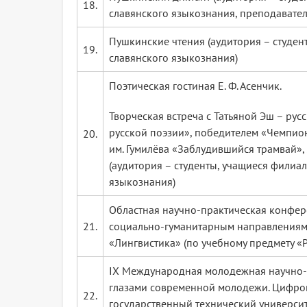
18.
славянского языкознания, преподавател
Пушкинские чтения (аудитория – студен
19.
славянского языкознания)
Поэтическая гостиная Е. Ф. Асенчик.
Творческая встреча с Татьяной Эш – рус
русской поэзии», победителем «Чемпион
20.
им. Гумилёва «Заблудившийся трамвай»,
(аудитория – студенты, учащиеся филиа
языкознания)
Областная научно-практическая конфер
21.
социально-гуманитарным направлениям
«Лингвистика» (по учебному предмету «Р
IX Международная молодежная научно-
глазами современной молодежи. Цифров
22.
государственный технический университе