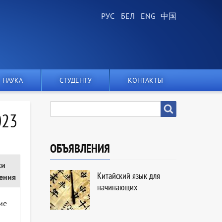
НАУКА
СТУДЕНТУ
КОНТАКТЫ
SEARCH
Search
023
ОБЪЯВЛЕНИЯ
ки
Китайский язык для
ения
начинающих
ие