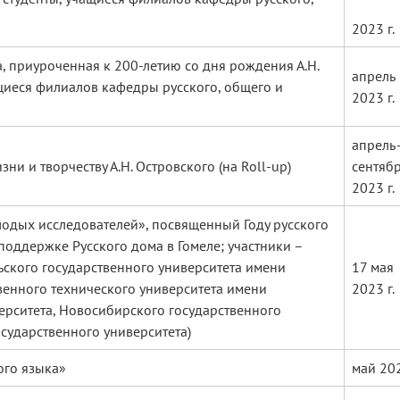
2023 г.
, приуроченная к 200-летию со дня рождения А.Н.
апрель
ащиеся филиалов кафедры русского, общего и
2023 г.
апрель
и и творчеству А.Н. Островского (на Roll-up)
сентяб
2023 г.
олодых исследователей», посвященный Году русского
поддержке Русского дома в Гомеле; участники –
льского государственного университета имени
17 мая
венного технического университета имени
2023 г.
верситета, Новосибирского государственного
осударственного университета)
ого языка»
май 202