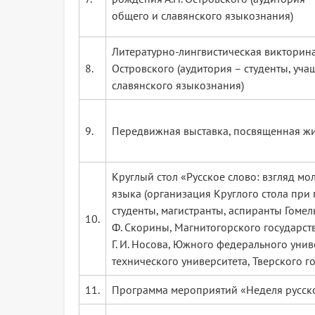
общего и славянского языкознания)
Литературно-лингвистическая викторина
8.
Островского (аудитория – студенты, уч
славянского языкознания)
9.
Передвижная выставка, посвященная жизн
Круглый стол «Русское слово: взгляд м
языка (организация Круглого стола при 
студенты, магистранты, аспиранты Гоме
10.
Ф. Скорины, Магнитогорского государст
Г. И. Носова, Южного федерального уни
технического университета, Тверского г
11.
Программа мероприятий «Неделя русск