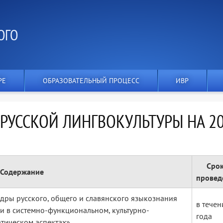
ОГО
РЕ
ОБРАЗОВАТЕЛЬНЫЙ ПРОЦЕСС
ИВР
 РУССКОЙ ЛИНГВОКУЛЬТУРЫ НА 2
Сро
Содержание
провед
дры русского, общего и славянского языкознания
в течен
ки в системно-функциональном, культурно-
года
тическом аспектах»