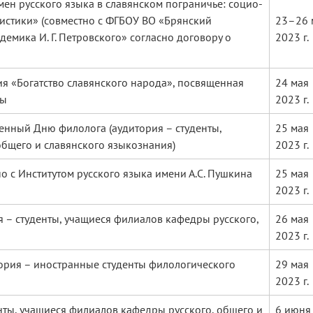
ен русского языка в славянском пограничье: социо-
истики» (совместно с ФГБОУ ВО «Брянский
23–26 
емика И. Г. Петровского» согласно договору о
2023 г.
я «Богатство славянского народа», посвященная
24 мая
ры
2023 г.
енный Дню филолога (аудитория – студенты,
25 мая
общего и славянского языкознания)
2023 г.
о с Институтом русского языка имени А.С. Пушкина
25 мая
2023 г.
 – студенты, учащиеся филиалов кафедры русского,
26 мая
2023 г.
тория – иностранные студенты филологического
29 мая
2023 г.
нты, учащиеся филиалов кафедры русского, общего и
6 июня