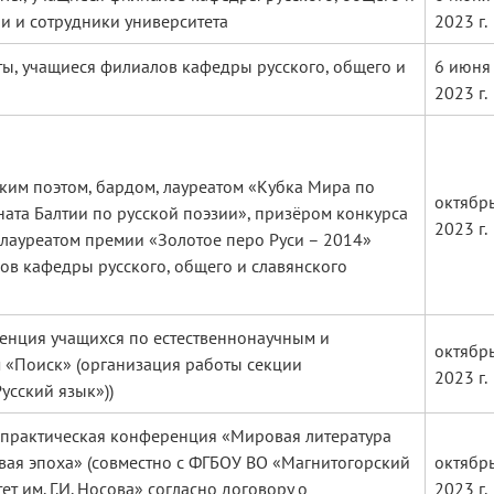
и и сотрудники университета
2023 г.
ты, учащиеся филиалов кафедры русского, общего и
6 июня
2023 г.
ским поэтом, бардом, лауреатом «Кубка Мира по
октябр
ата Балтии по русской поэзии», призёром конкурса
2023 г.
 лауреатом премии «Золотое перо Руси – 2014»
лов кафедры русского, общего и славянского
енция учащихся по естественнонаучным и
октябр
 «Поиск» (организация работы секции
2023 г.
усский язык»))
практическая конференция «Мировая литература
ая эпоха» (совместно с ФГБОУ ВО «Магнитогорский
октябр
т им. Г.И. Носова» согласно договору о
2023 г.