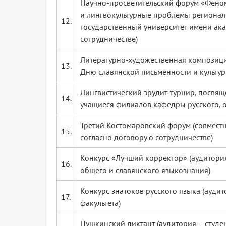
Научно-просветительский форум «Феном
и лингвокультурные проблемы регионал
12.
государственный университет имени акад
сотрудничестве)
Литературно-художественная композици
13.
Дню славянской письменности и культу
Лингвистический эрудит-турнир, посвящ
14.
учащиеся филиалов кафедры русского, 
Третий Костомаровский форум (совместн
15.
согласно договору о сотрудничестве)
Конкурс «Лучший корректор» (аудитория
16.
общего и славянского языкознания)
Конкурс знатоков русского языка (ауди
17.
факультета)
Пушкинский диктант (аудитория – студе