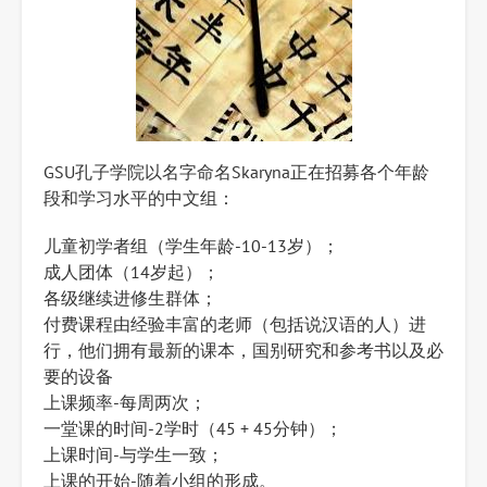
GSU孔子学院以名字命名Skaryna正在招募各个年龄
段和学习水平的中文组：
儿童初学者组（学生年龄-10-13岁）；
成人团体（14岁起）；
各级继续进修生群体；
付费课程由经验丰富的老师（包括说汉语的人）进
行，他们拥有最新的课本，国别研究和参考书以及必
要的设备
上课频率-每周两次；
一堂课的时间-2学时（45 + 45分钟）；
上课时间-与学生一致；
上课的开始-随着小组的形成。