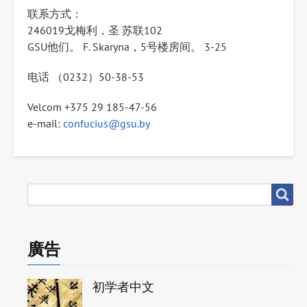
联系方式：
246019戈梅利，圣 苏联102
GSU他们。 F. Skaryna，5号楼房间。 3-25
电话 （0232）50-38-53
Velcom +375 29 185-47-56
e-mail:
confucius@gsu.by
搜
搜尋
尋
廣告
初学者中文