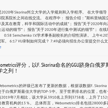
熟悉2020年Skorina州立大学的入学规则和入学程序。 在大学领
院系院长之间在线交流。 在程序中： 报告介绍：“斯科里纳国
及其在教育，科学和国际活动中的成就”； 报告“关于2020年
运动的细节”； 报告“关于2020年进行集中测试的细节”； 在
0:58 Semchenko I.V.学术事务副校长的介绍性演讲。 上午4:
军。 6:17 VU录制如何完成？ 7:49必须向招生办公室提交什么
е
ometrics评分，以F. Skorina命名的GGU跻身白俄
学之列！
bometrics的评级已发布了更新的数据，根据该数据F. Skorina 
处于白俄罗斯最佳大学的TOP-5中。至于世界排名的位置，也有
2019年7月相比，该大学从3910名上升到3758名，上升了15
教育机构的13％。 总体而言，Webometrics排名包括28000