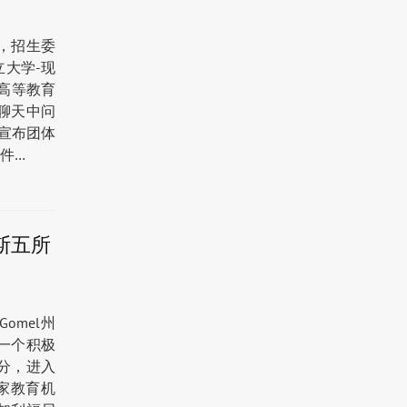
导，招生委
立大学-现
向高等教育
线聊天中问
20宣布团体
文件…
罗斯五所
Gomel州
一个积极
2分，进入
多家教育机