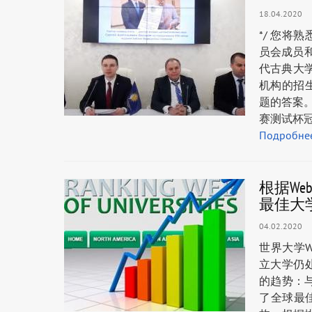
18.04.2020
*/ 您将
员会成员和
代古典大学
机构的招生
题的答案。 
赛测试杯冠
Подробне
根据Web
最佳大
04.02.2020
世界大学We
立大学仍
的趋势：与
了全球最佳