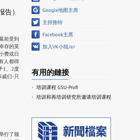
Google地图主席
报告）
主持推特
Facebook主席
坟墓前受到
幸存的英
加入VK小组/a>
小费或日
有人都得
予1、2度
有用的鏈接
戚们-只
培训课程 GSU-Profi
培训和再培训研究所邀请培训课程
者举行了颁