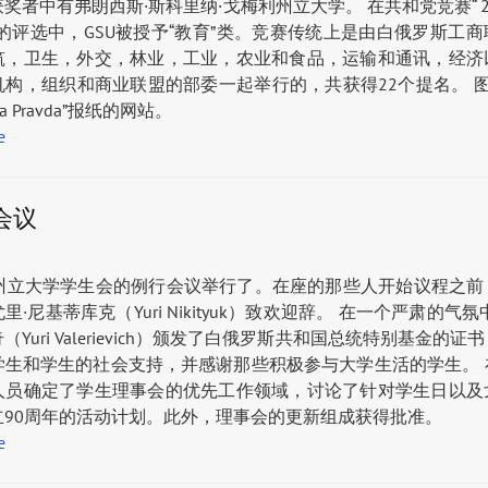
奖者中有弗朗西斯·斯科里纳·戈梅利州立大学。 在共和党竞赛“ 2
的评选中，GSU被授予“教育”类。竞赛传统上是由白俄罗斯工
筑，卫生，外交，林业，工业，农业和食品，运输和通讯，经济
构，组织和商业联盟的部委一起举行的，共获得22个提名。 图
aya Pravda”报纸的网站。
е
会议
orina州立大学学生会的例行会议举行了。在座的那些人开始议程之
里·尼基蒂库克（Yuri Nikityuk）致欢迎辞。 在一个严肃的气氛
（Yuri Valerievich）颁发了白俄罗斯共和国总统特别基金的证
学生和学生的社会支持，并感谢那些积极参与大学生活的学生。 
人员确定了学生理事会的优先工作领域，讨论了针对学生日以及
立90周年的活动计划。此外，理事会的更新组成获得批准。
е