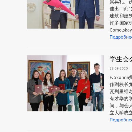
奖典礼。获
佳出口商”
建筑和建
许多国家机
Gomelsk
Подробне
学生会
28.09.2020
F. Sk
作副校长尤
瓦列里维奇
有才华的
间，与会
立大学成
Подробне