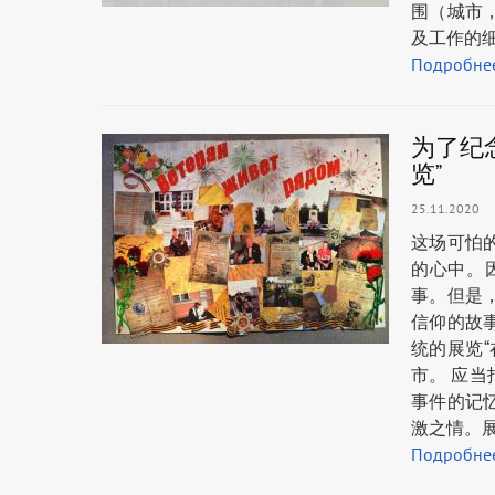
围（城市
及工作的
Подробне
为了纪
览”
25.11.2020
这场可怕
的心中。
事。但是
信仰的故
统的展览
市。 应
事件的记
激之情。
Подробне