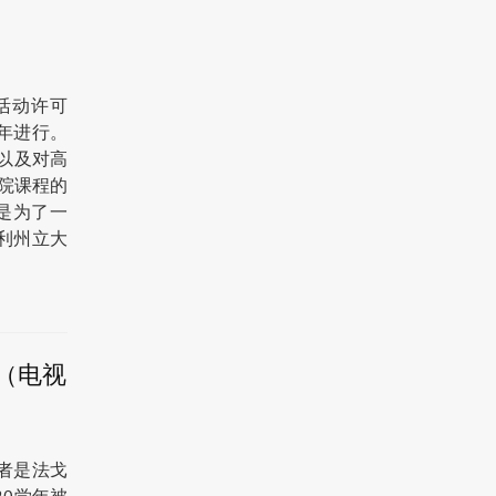
育活动许可
7年进行。
业以及对高
院课程的
是为了一
利州立大
（电视
奖者是法戈