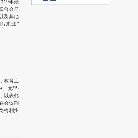
019年最
商联合会与
以及其他
片来源-“
前，教育工
中，尤里·
书，以表彰
在会议期
戈梅利州