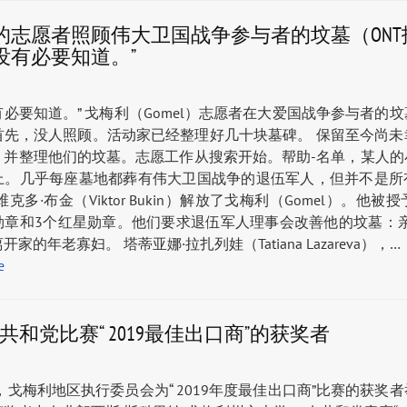
的志愿者照顾伟大卫国战争参与者的坟墓（ONT
没有必要知道。”
必要知道。” 戈梅利（Gomel）志愿者在大爱国战争参与者的
首先，没人照顾。活动家已经整理好几十块墓碑。 保留至今尚未
，并整理他们的坟墓。志愿工作从搜索开始。帮助-名单，某人的
上。几乎每座墓地都葬有伟大卫国战争的退伍军人，但并不是所
克多·布金（Viktor Bukin）解放了戈梅利（Gomel）。他被授
勋章和3个红星勋章。他们要求退伍军人理事会改善他的坟墓：亲
家的年老寡妇。 塔蒂亚娜·拉扎列娃（Tatiana Lazareva），…
е
为共和党比赛“ 2019最佳出口商”的获奖者
日，戈梅利地区执行委员会为“ 2019年度最佳出口商”比赛的获奖