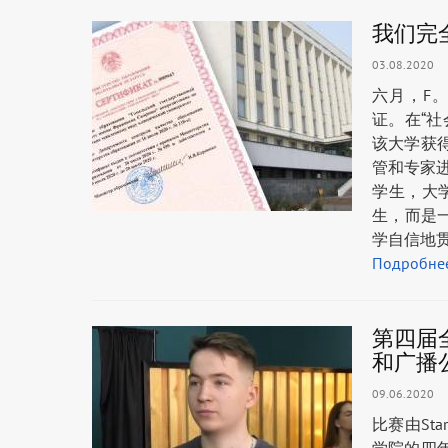
我们完
03.08.2020
六月，F。
证。在“社
该大学获得
管和专家
学生，大
生，而是
学自信地贯
Подробне
第四届
和广播公
09.06.2020
比赛由St