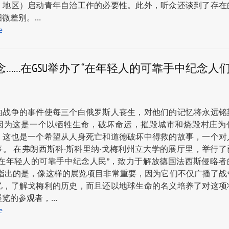
，地区）启动青年自治工作的必要性。此外，听众还谈到了存在
细微差别。…
е
念……在GSU举办了“在年轻人的可靠手中纪念人
的战争的事件使每三个白俄罗斯人丧生，对他们的记忆将永远铭
因为这是一个以牺牲生命，破坏命运，摧毁城市和烧毁村庄为
，这也是一个希望从人身死亡和道德破坏中得救的故事，一个对
事。 在弗朗西斯科·斯科里纳·戈梅利州立大学的展厅里，举行了
“在年轻人的可靠手中纪念人民”，致力于解放德国法西斯侵略者
当指出的是，像这样的展览项目非常重要，因为它们不仅广播了战
忆，了解戈梅利的历史，而且还以地球生命的名义培养了对这项
展览的参观者，…
е