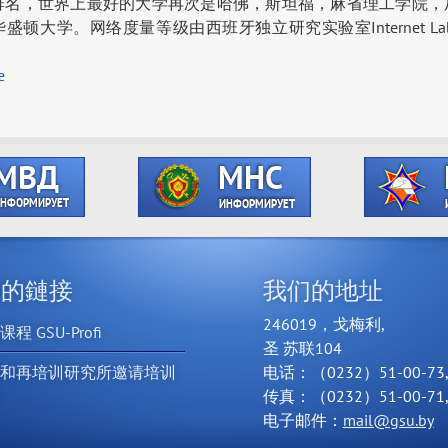
排名，世界上最好的大学再次是哈佛，斯坦福，麻省理工学院，
顿大学。网络度量等级由西班牙独立研究实验室Internet Labora
е
用的鏈接
我们的地址
246019，戈梅利,
程 GSU-Profi
圣 苏联104
训和再培训研究所邀请培训
电话：（0232）51-00-73
程
传真：（0232）51-00-71
电子邮件：
mail@gsu.by