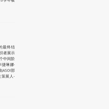
2020学年被
竞赛的最终结
织者展示
个中间阶
卡捷琳娜·
ASOI部
（策展人-