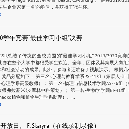
生Yegor Kustov的项目“ Beauty Coworking”。 他在2019/
SU学生企业家第一名”的称号，并获得了冠军杯。
е
/2020学年竞赛“最佳学习小组”决赛
rina GSU总结了传统的全校范围的“最佳学习小组” 2019/2020
项比赛在整个大学中都很受学生欢迎。全年，团体及其策展人向组
学和社会活动的成果。此外，参与者还准备了视频演示。 根据几
奖品分配如下： 第三名-心理与教育学系PS-41组（策展人-叶
心理学系高级教师）； 第二名-物理与信息技术学院AS-26组（由
师弗拉基米尔·库林申科策划）； 第一名-生物学学院BI-41组
na Zhadko植物和植物生理学系助理）。…
е
开放日。 F. Skaryna（在线录制录像）