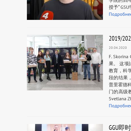
学院的四年级学
授予“ G
Подробне
2019
20.04.2020
F. Sko
果。 这
教育，科
段的结果，
普里霍德科
门的高级教
Svetla
Подробне
GGU即时