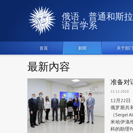
俄语，普通和斯拉
语言学系
首頁
新聞
关于部
最新內容
准备对
22.12.2020
12月2
俄罗斯共
（Sergei
米哈伊洛维奇
科的助理Pa