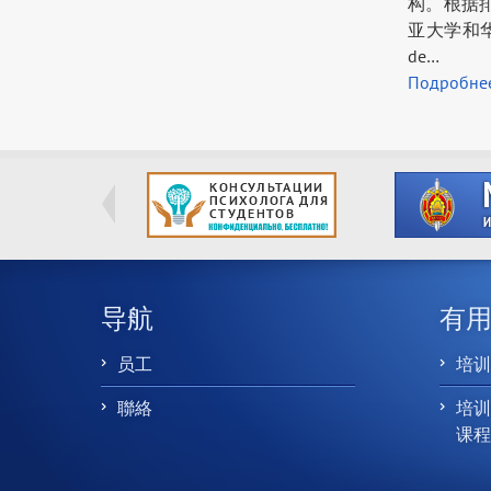
构。根据
亚大学和华盛
de…
Подробне
导航
有
员工
培训课
聯絡
培
课