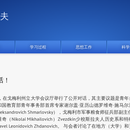
夫
门
学习过程
思想工作
科学
话！
2日，在戈梅利州立大学会议厅举行了公开对话，其主要议题是青年
和国教育部青年事务部首席专家谢尔盖·亚历山德罗维奇·施马尔
 Aleksandrovich Shmarlovsky），戈梅利市军事粮食师征兵部副
（Nikolai Mikhailovich）Zvezdkin少校斯拉夫人历史系
vel Leonidovich Zhdanovich。 与会者讨论了在地方（大学