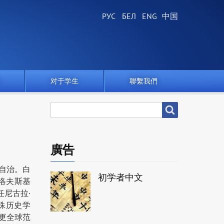
对于学生
聯繫我們
搜
搜尋
尋
廣告
自治。白
初学者中文
洛夫斯基
主任尼古拉·
和特殊历史学
）和更全球范