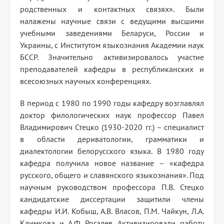
родственных и контактных связях». Были
налажены научные связи с ведущими высшими
учебными заведениями Беларуси, России и
Украины, с Институтом языкознания Академии наук
БССР. Значительно активизировалось участие
преподавателей кафедры в республиканских и
всесоюзных научных конференциях.
В период с 1980 по 1990 годы кафедру возглавлял
доктор филологических наук профессор Павел
Владимирович Стецко (1930-2020 гг.) – специалист
в области дериватологии, грамматики и
диалектологии белорусского языка. В 1980 году
кафедра получила новое название – «кафедра
русского, общего и славянского языкознания». Под
научным руководством профессора П.В. Стецко
кандидатские диссертации защитили члены
кафедры И.И. Кобыш, А.В. Власов, П.М. Чайкун, Л.А.
Климкова и А.Ф. Рогалев. Активизировали работу