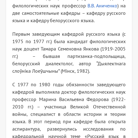
филологических наук профессор
В.В. Аниченко
) на
две самостоятельные кафедры – кафедру русского
языка и кафедру белорусского языка.
Первым заведующим кафедрой русского языка (с
1975 по 1977 гг.) была кандидат филологических
наук доцент Тамара Семеновна Янкова (1919-2005
гг.) – бывшая партизанка-подпольщица,
белорусский диалектолог, автор “Дыялектнага
слоўніка Лоеўшчыны” (Мінск, 1982).
С 1977 по 1980 годы обязанности заведующего
кафедрой выполняла доктор филологических наук
профессор Марина Васильевна Федорова (1922-
2010 гг.) – участница Великой Отечественной
войны, специалист в области истории и теории
языка. В этот период при кафедре была открыта
аспирантура, развернулись исследования по
кафедральной научной теме «Русский язык в