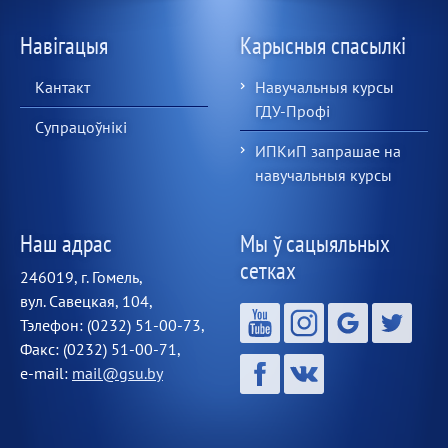
Навігацыя
Карысныя спасылкі
Кантакт
Навучальныя курсы
ГДУ-Профі
Супрацоўнікі
ИПКиП запрашае на
навучальныя курсы
Наш адрас
Мы ў сацыяльных
сетках
246019, г. Гомель,
вул. Савецкая, 104,
Тэлефон: (0232) 51-00-73,
Факс: (0232) 51-00-71,
e-mail:
mail@gsu.by