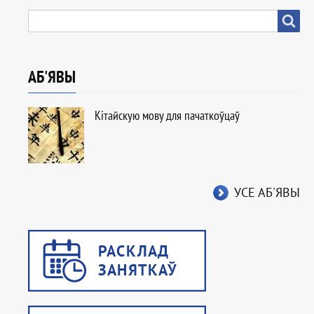
ПОШУК
Пошук
АБ'ЯВЫ
Кітайскую мову для пачаткоўцаў
УСЕ АБ'ЯВЫ